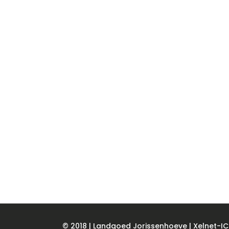
© 2018 | Landgoed Jorissenhoeve |
Xelnet-I