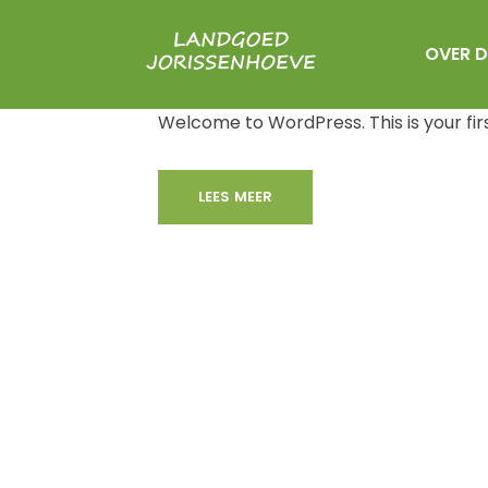
28 MRT
HELLO WORLD!
OVER D
Geplaatst op 08:17h
in
Uncategorize
Welcome to WordPress. This is your first 
LEES MEER