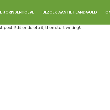
E JORISSENHOEVE
BEZOEK AAN HET LANDGOED
O
d
door
xelnet
0 Reactie's
0
Likes
post. Edit or delete it, then start writing!...